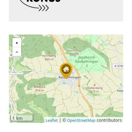
+
−
1 km
|
©
contributors
Leaflet
OpenStreetMap