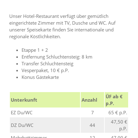
Unser Hotel-Restaurant verfügt über gemütlich
eingerichtete Zimmer mit TV, Dusche und WC. Auf
unserer Speisekarte finden Sie internationale und
regionale Köstlichkeiten.
Etappe 1 + 2
Entfernung Schluchtensteig: 8 km
Transfer Schluchtensteig
Vesperpaket, 10 € p.P.
Konus Gästekarte
ÜF ab €
Unterkunft
Anzahl
p.P.
EZ Du/WC
7
65 € p.P.
47,50 €
DZ Du/WC
44
p.P.
Mehrbettzimmer
12
47,00 €