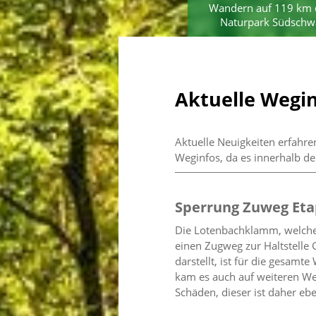
Wandern auf 119 km 
Naturpark Südschw
Aktuelle Wegi
Aktuelle Neuigkeiten erfahre
Weginfos, da es innerhalb de
Sperrung Zuweg Et
Die Lotenbachklamm, welch
einen Zugweg zur Haltstelle
darstellt, ist für die gesamt
kam es auch auf weiteren We
Schäden, dieser ist daher ebe