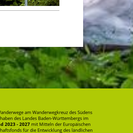
rte Wanderwege am Wanderwegkreuz des Südens
rhaben des Landes Baden-Württembergs im
d 2023 - 2027
mit Mitteln der Europäischen
ftsfonds für die Entwicklung des ländlichen