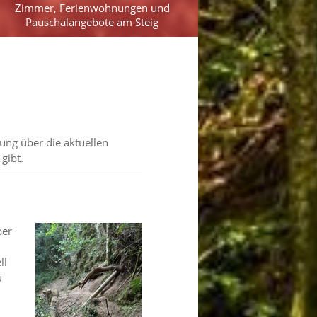
Zimmer, Ferienwohnungen und
Pauschalangebote am Steig
rung über die aktuellen
gibt.
ber
ll
u