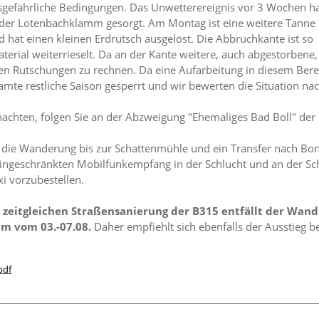
nsgefährliche Bedingungen. Das Unwetterereignis vor 3 Wochen h
n der Lotenbachklamm gesorgt. Am Montag ist eine weitere Tanne
 hat einen kleinen Erdrutsch ausgelöst. Die Abbruchkante ist so
Material weiterrieselt. Da an der Kante weitere, auch abgestorbene,
en Rutschungen zu rechnen. Da eine Aufarbeitung in diesem Bereic
mte restliche Saison gesperrt und wir bewerten die Situation na
rnachten, folgen Sie an der Abzweigung "Ehemaliges Bad Boll" de
e die Wanderung bis zur Schattenmühle und ein Transfer nach Bon
 eingeschränkten Mobilfunkempfang in der Schlucht und an der Sc
xi vorzubestellen.
 zeitgleichen Straßensanierung der B315 entfällt der Wan
m vom 03.-07.08.
Daher empfiehlt sich ebenfalls der Ausstieg be
pdf