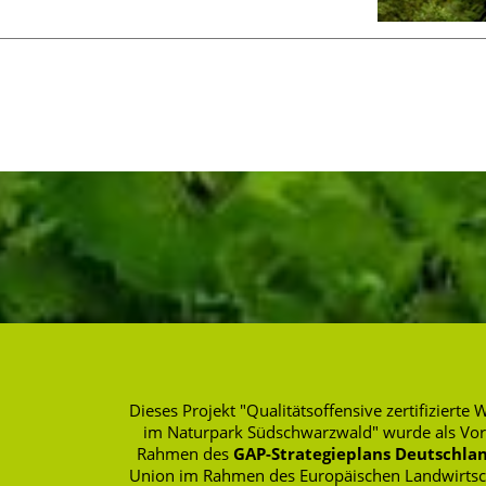
Dieses Projekt "Qualitätsoffensive zertifizie
im Naturpark Südschwarzwald" wurde als Vo
Rahmen des
GAP-Strategieplans Deutschlan
Union im Rahmen des Europäischen Landwirtscha