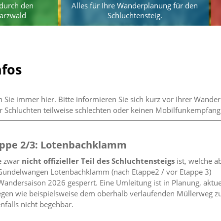
durch den
Alles für Ihre Wanderplanung für den
arzwald
Schluchtensteig.
nfos
n Sie immer hier. Bitte informieren Sie sich kurz vor Ihrer Wande
r Schluchten teilweise schlechten oder keinen Mobilfunkempfang 
appe 2/3: Lotenbachklamm
e zwar
nicht offizieller Teil des Schluchtensteigs
ist, welche a
 Gündelwangen Lotenbachklamm (nach Etappe2 / vor Etappe 3)
e Wandersaison 2026 gesperrt. Eine Umleitung ist in Planung, aktue
gen wie beispielsweise dem oberhalb verlaufenden Müllerweg z
nfalls nicht begehbar.