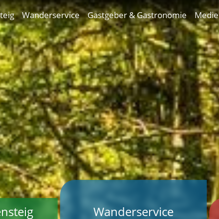
teig
Wanderservice
Gastgeber & Gastronomie
Medie
nsteig
Wanderservice