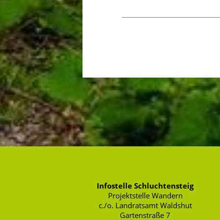
Infostelle Schluchtensteig
Projektstelle Wandern
c./o. Landratsamt Waldshut
Gartenstraße 7