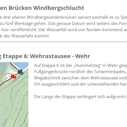
gen Brücken Windbergschlucht
ie drei oberen Windbergwanderbrücken saniert weshalb es zu S
 zu fünf Werktage gehen. Das genaue Datum wird seitens des Fors
s hier veröffentlicht. Der Wasserfall wird von Norden kommend an
lb des Wasserfalls kommt.
 Etappe 6: Wehrastausee - Wehr
Auf Etappe 6 ist der „Hummelsteg“ in Wehr gespe
Fußgängerbrücke nördlich des Schwimmbades, di
Wegabschnitt zwischen dem Wehrastausee und W
Ort ausgeschildert und der untenstehenden Ka
Die Länge der Etappe verlängert sich aufgrund 