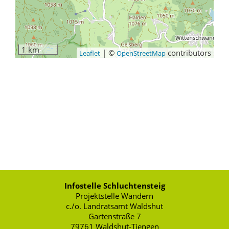
1 km
|
©
contributors
Leaflet
OpenStreetMap
Infostelle Schluchtensteig
Projektstelle Wandern
c./o. Landratsamt Waldshut
Gartenstraße 7
79761 Waldshut-Tiengen