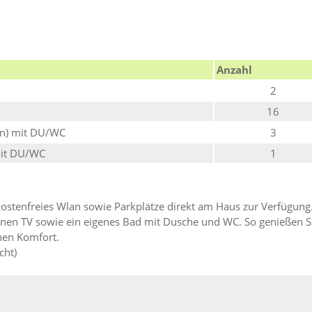
Anzahl
2
16
en) mit DU/WC
3
mit DU/WC
1
kostenfreies Wlan sowie Parkplätze direkt am Haus zur Verfügung
inen TV sowie ein eigenes Bad mit Dusche und WC. So genießen S
hen Komfort.
ht)