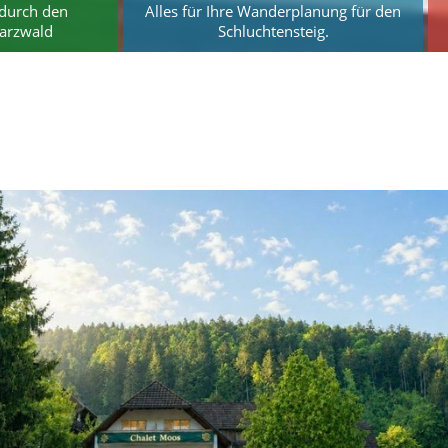
durch den
Alles für Ihre Wanderplanung für den
arzwald
Schluchtensteig.